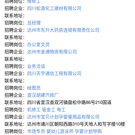
招聘岗位：
维修工
招聘企业：
四川松源化工建材有限公司
联系地址：
招聘岗位：
总经理
招聘企业：
达州市东升大药房连锁有限责任公司
联系地址：
招聘岗位：
办公室文员
招聘企业：
达州市金通物资有限公司
联系地址：
招聘岗位：
业务洽谈
招聘企业：
四川天宇通信工程有限公司
联系地址：
招聘岗位：
绘图员
招聘企业：
宣汉胡建汽修厂
联系地址：四川省宣汉县双河镇盘松中路86号210国道
招聘岗位：
机修工
钣金工
电工
招聘企业：
达州市宝贝计划孕婴童用品有限公司
联系地址：达州市通川区朝阳西路310号天地人和写字楼10楼
招聘岗位：
市场专员
婴幼儿游泳师
孕婴计划导购