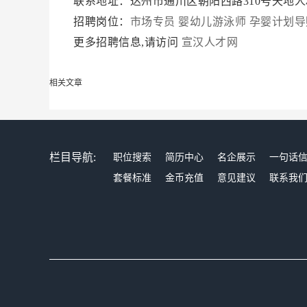
联系地址：达州市通川区朝阳西路310号天地人
招聘岗位：
市场专员
婴幼儿游泳师
孕婴计划导
更多招聘信息,请访问
宣汉人才网
相关文章
栏目导航:
职位搜索
简历中心
名企展示
一句话
套餐标准
金币充值
意见建议
联系我