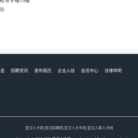
和写字楼10楼
购
信息
招聘资讯
发布简历
企业入驻
会员中心
法律申明
们
宣汉人才网,宣汉招聘网,宣汉人才市场,宣汉人事人才网