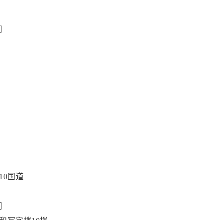
司
10国道
司